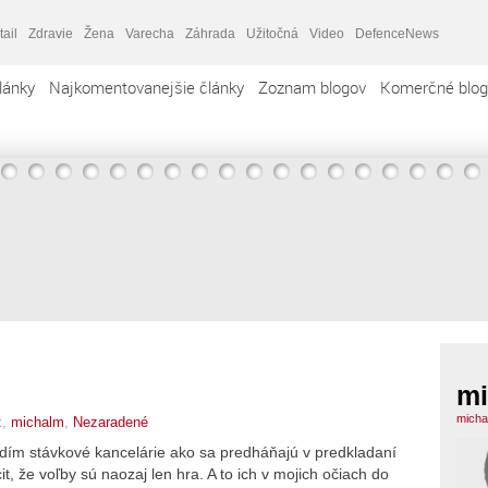
tail
Zdravie
Žena
Varecha
Záhrada
Užitočná
Video
DefenceNews
lánky
Najkomentovanejšie články
Zoznam blogov
Komerčné blog
mi
micha
x,
michalm
,
Nezaradené
idím stávkové kancelárie ako sa predháňajú v predkladaní
t, že voľby sú naozaj len hra. A to ich v mojich očiach do