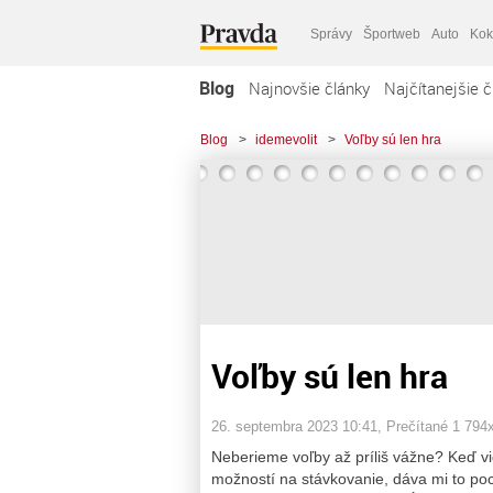
Správy
Športweb
Auto
Kok
Blog
Najnovšie články
Najčítanejšie č
Blog
>
idemevolit
>
Voľby sú len hra
Voľby sú len hra
26. septembra 2023 10:41
, Prečítané 1 794
Neberieme voľby až príliš vážne? Keď v
možností na stávkovanie, dáva mi to poci