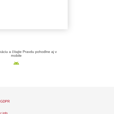
likáciu a čítajte Pravdu pohodlne aj v
mobile
GDPR
c info
.