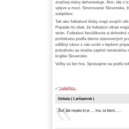
značnej miery dehonestuje. Áno, ide v i
vplyve a moci. Smerovanie Slovenska, živo
subjektov.
Tak ako futbalové kluby majú svojich ultr
Pripadá mi však, že futbaloví ultras majú
strán. Futbaloví fanúšikovia si dohodnú s
protistranu podľa dávno stanovených prav
odlišný názor z vás urobí v lepšom príp
prázdnotu sa snažia zaplniť nenávisťou n
krajšie Slovensko.
Voľby sú len hra. Správajme sa podľa to
«
“ LeboFico „
Debata ( 1 príspevok )
Žiaľ, tak nejako to je ..... hra, za ktorú... ...