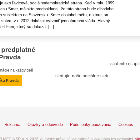
e ako ľavicová, sociálnodemokratická strana. Keď v roku 1999
tranu Smer, málokto predpokladal, že táto strana bude dlhodobo
ým subjektom na Slovensku. Smer dosiahol métu, o ktorej sa
sníva: v r. 2012 dokázal vytvoriť jednofarebnú vládu. Hlavný
rt Fico, ktorý sa dokázal [...]
 predplatné
Pravda
stiahnite si ap
ormácie na každý deň
sledujte naše sociálne siete
íka Pravda
Reklama
Otázky a odpovede
Podmienky používania
Cookies
 MEDIA SR a. s. 2026. Autorské práva sú vyhradené a vykonáva ich vydavateľ,
via