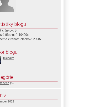
tistiky blogu
t článkov: 5
ová čítanosť: 10490x
merná čítanosť článkov: 2098x
or blogu
michalm
egórie
radené
(5)
hív
ember 2023