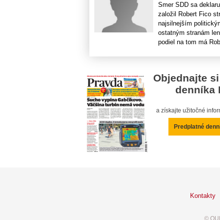
Smer SDD sa deklaruj
založil Robert Fico s
najsilnejším politick
ostatným stranám len 
podiel na tom má Robe
Objednajte si
denníka 
a získajte užitočné inf
Predplatné denn
Kontakty
© OUR