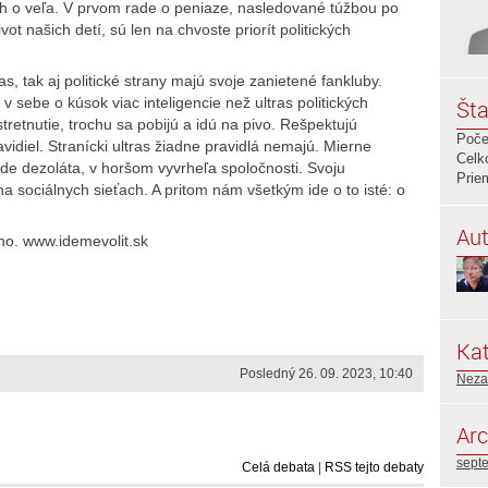
ch o veľa. V prvom rade o peniaze, nasledované túžbou po
t našich detí, sú len na chvoste priorít politických
as, tak aj politické strany majú svoje zanietené fankluby.
 v sebe o kúsok viac inteligencie než ultras politických
Šta
tretnutie, trochu sa pobijú a idú na pivo. Rešpektujú
Poče
idiel. Stranícki ultras žiadne pravidlá nemajú. Mierne
Celk
ade dezoláta, v horšom vyvrheľa spoločnosti. Svoju
Prie
a sociálnych sieťach. A pritom nám všetkým ide o to isté: o
Aut
ho. www.idemevolit.sk
Kat
Posledný 26. 09. 2023, 10:40
Neza
Arc
sept
Celá debata
|
RSS tejto debaty