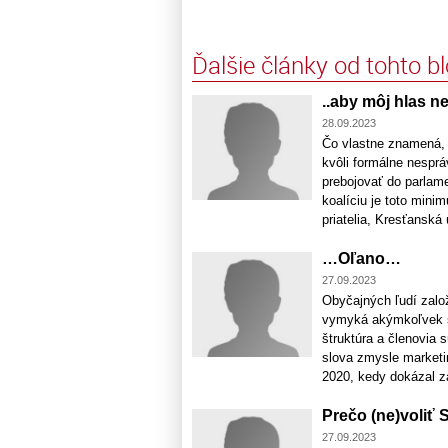
Ďalšie články od tohto b
..aby môj hlas 
28.09.2023
Čo vlastne znamená, 
kvôli formálne nespr
prebojovať do parlam
koalíciu je toto min
priatelia, Kresťanská ú
…Oľano…
27.09.2023
Obyčajných ľudí založ
vymyká akýmkoľvek št
štruktúra a členovia 
slova zmysle marketin
2020, kedy dokázal zau
Prečo (ne)voliť 
27.09.2023