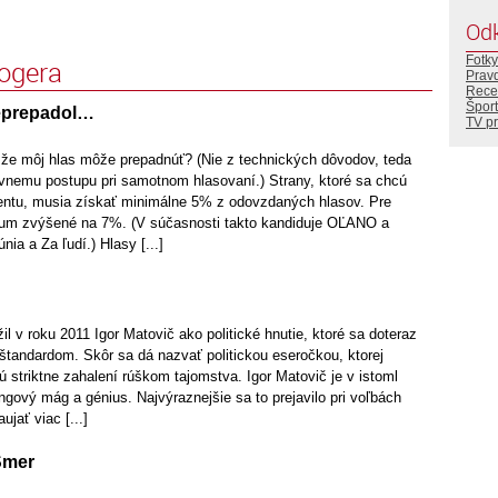
Od
Fotky
logera
Prav
Rece
Šport
neprepadol…
TV p
že môj hlas môže prepadnúť? (Nie z technických dôvodov, teda
ávnemu postupu pri samotnom hlasovaní.) Strany, ktoré sa chcú
entu, musia získať minimálne 5% z odovzdaných hlasov. Pre
imum zvýšené na 7%. (V súčasnosti takto kandiduje OĽANO a
nia a Za ľudí.) Hlasy [...]
il v roku 2011 Igor Matovič ako politické hnutie, ktoré sa doteraz
andardom. Skôr sa dá nazvať politickou eseročkou, ktorej
sú striktne zahalení rúškom tajomstva. Igor Matovič je v istoml
gový mág a génius. Najvýraznejšie sa to prejavilo pri voľbách
jať viac [...]
Smer