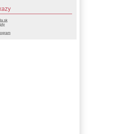
kazy
da.sk
pty
rogram